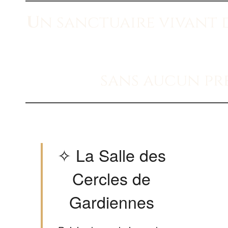
U
n sanctuaire vivant d
sans aucun pr
✧ La Salle des
Cercles de
Gardiennes