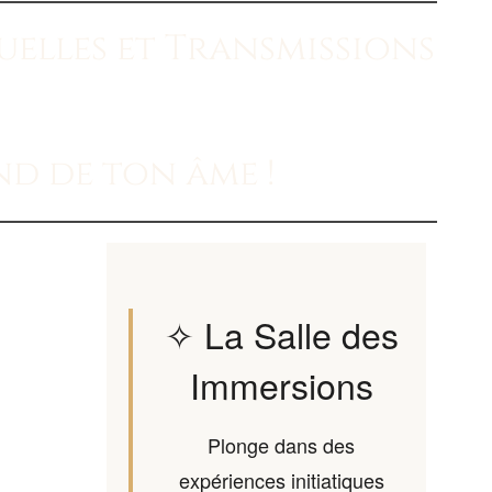
tuelles et Transmissions
nd de ton âme !
✧ La Salle des
Immersions
Plonge dans des
expériences initiatiques