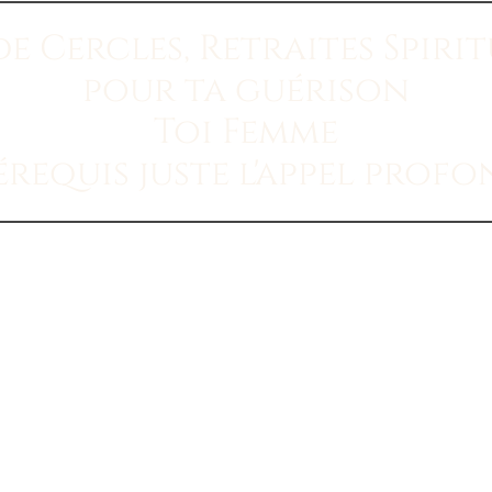
e Cercles, Retraites Spiri
pour ta guérison
Toi Femme
érequis
juste l'appel profo