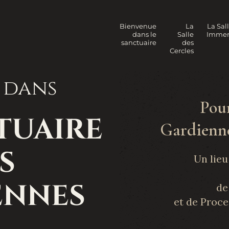
Bienvenue
La
La Sal
dans le
Salle
Immer
sanctuaire
des
Cercles
 dans
Pou
TUAIRE
Gardienne
S
Un lieu
ENNES
de
et de Proc