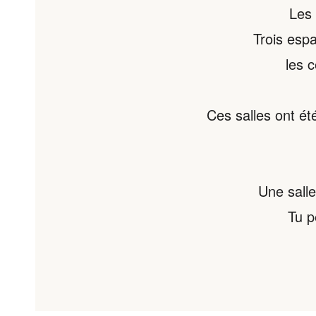
Les 
Trois esp
les 
Ces salles ont é
Une salle
Tu p