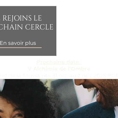
E REJOINS LE
CHAIN CERCLE
En savoir plus
Prochaine date
:
🜃
Alchimie de l’Ombre
d de la Toussaint – 31 oct. au 2 nov. 2025 