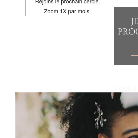
Rejoins le prochain cercle.
Zoom 1X par mois.
J
PRO
Week-en