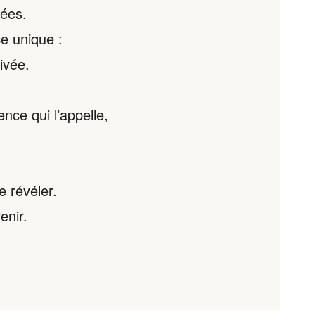
rées.
e unique :
ivée.
ce qui l’appelle,
e révéler.
enir.